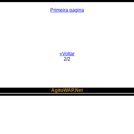
Primeira pagina
«Voltar
2/2
AgitoWAP.Net